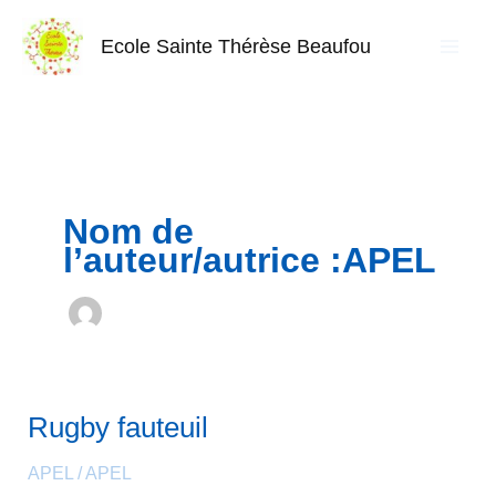
Aller
au
Ecole Sainte Thérèse Beaufou
contenu
Nom de
l’auteur/autrice :APEL
Rugby fauteuil
Rugby
fauteuil
APEL
/
APEL