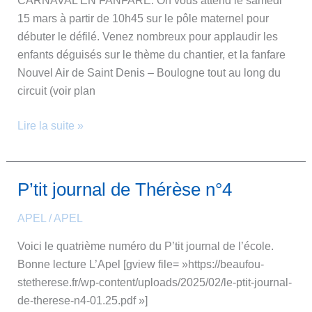
CARNAVAL EN FANFARE. On vous attend le samedi
15 mars à partir de 10h45 sur le pôle maternel pour
débuter le défilé. Venez nombreux pour applaudir les
enfants déguisés sur le thème du chantier, et la fanfare
Nouvel Air de Saint Denis – Boulogne tout au long du
circuit (voir plan
Lire la suite »
P’tit journal de Thérèse n°4
P’tit
journal
APEL
/
APEL
de
Thérèse
Voici le quatrième numéro du P’tit journal de l’école.
n°4
Bonne lecture L’Apel [gview file= »https://beaufou-
stetherese.fr/wp-content/uploads/2025/02/le-ptit-journal-
de-therese-n4-01.25.pdf »]