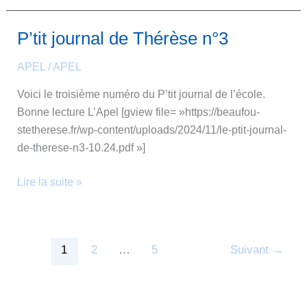
P’tit journal de Thérèse n°3
P’tit
journal
APEL
/
APEL
de
Thérèse
Voici le troisième numéro du P’tit journal de l’école.
n°3
Bonne lecture L’Apel [gview file= »https://beaufou-
stetherese.fr/wp-content/uploads/2024/11/le-ptit-journal-
de-therese-n3-10.24.pdf »]
Lire la suite »
1
2
…
5
Suivant
→