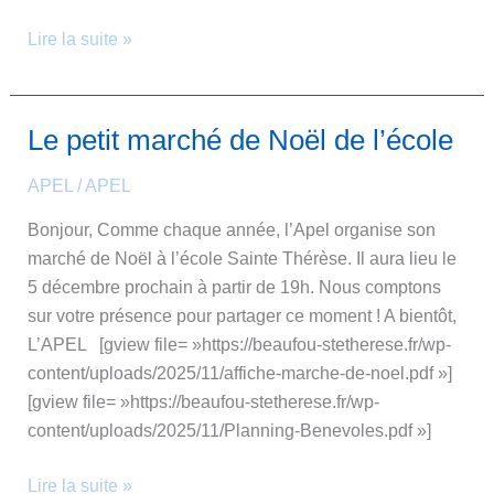
Lire la suite »
Le petit marché de Noël de l’école
Le
petit
APEL
/
APEL
marché
de
Bonjour, Comme chaque année, l’Apel organise son
Noël
marché de Noël à l’école Sainte Thérèse. Il aura lieu le
de
5 décembre prochain à partir de 19h. Nous comptons
l’école
sur votre présence pour partager ce moment ! A bientôt,
L’APEL [gview file= »https://beaufou-stetherese.fr/wp-
content/uploads/2025/11/affiche-marche-de-noel.pdf »]
[gview file= »https://beaufou-stetherese.fr/wp-
content/uploads/2025/11/Planning-Benevoles.pdf »]
Lire la suite »