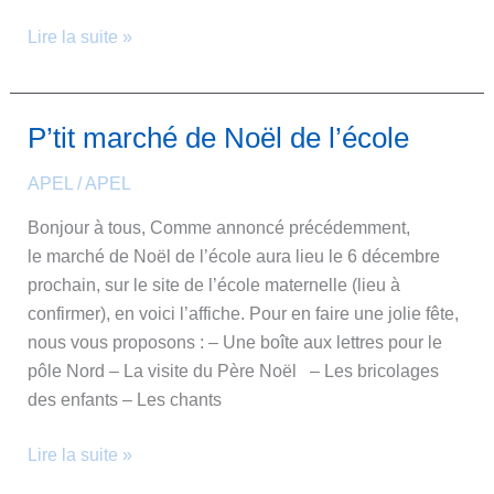
Lire la suite »
P’tit marché de Noël de l’école
P’tit
marché
APEL
/
APEL
de
Noël
Bonjour à tous, Comme annoncé précédemment,
de
le marché de Noël de l’école aura lieu le 6 décembre
l’école
prochain, sur le site de l’école maternelle (lieu à
confirmer), en voici l’affiche. Pour en faire une jolie fête,
nous vous proposons : – Une boîte aux lettres pour le
pôle Nord – La visite du Père Noël ‍ – Les bricolages
des enfants – Les chants
Lire la suite »