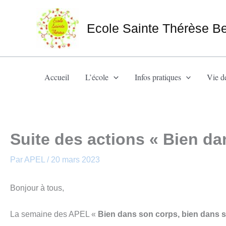
Aller
au
Ecole Sainte Thérèse B
contenu
Accueil
L’école
Infos pratiques
Vie de
Suite des actions « Bien da
Par
APEL
/
20 mars 2023
Bonjour à tous,
La semaine des APEL «
Bien dans son corps, bien dans s