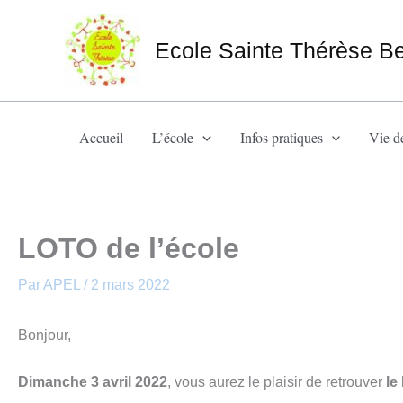
Aller
au
Ecole Sainte Thérèse B
contenu
Accueil
L’école
Infos pratiques
Vie de
LOTO de l’école
Par
APEL
/
2 mars 2022
Bonjour,
Dimanche 3 avril 2022
, vous aurez le plaisir de retrouver
le