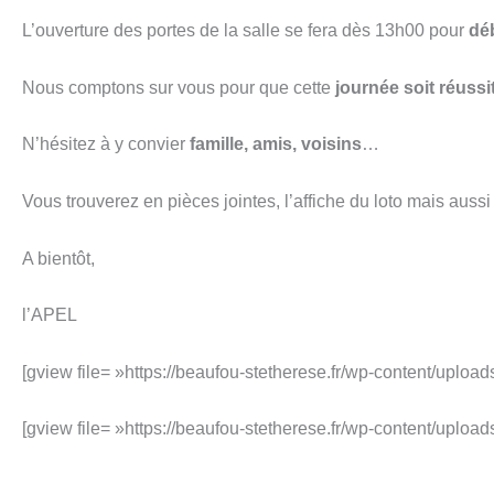
L’ouverture des portes de la salle se fera dès 13h00 pour
déb
Nous comptons sur vous pour que cette
journée soit réussi
N’hésitez à y convier
famille, amis, voisins
…
Vous trouverez en pièces joi
ntes, l’affiche du loto mais auss
A bientôt,
l’APEL
[gview file= »https://beaufou-stetherese.fr/wp-content/upl
[gview file= »https://beaufou-stetherese.fr/wp-content/upload