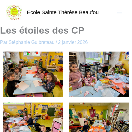
Aller
au
Ecole Sainte Thérèse Beaufou
contenu
Les étoiles des CP
Par
Stéphanie Guibreteau
/
2 janvier 2026