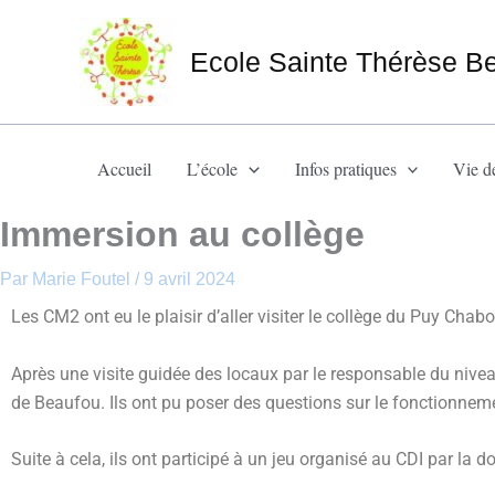
Aller
au
Ecole Sainte Thérèse B
contenu
Accueil
L’école
Infos pratiques
Vie de
Immersion au collège
Par
Marie Foutel
/
9 avril 2024
Les CM2 ont eu le plaisir d’aller visiter le collège du Puy Chabot
Après une visite guidée des locaux par le responsable du nive
de Beaufou. Ils ont pu poser des questions sur le fonctionneme
Suite à cela, ils ont participé à un jeu organisé au CDI par la do