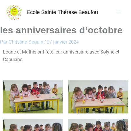
Aller
au
Ecole Sainte Thérèse Beaufou
contenu
les anniversaires d’octobre
Par
Christine Seguin
/
17 janvier 2024
Loane et Mathis ont fêté leur anniversaire avec Solyne et
Capucine.