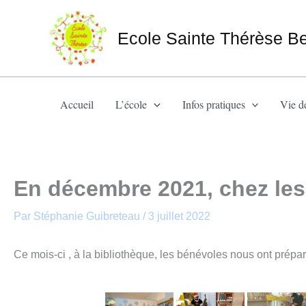
Aller
au
Ecole Sainte Thérèse B
contenu
Accueil
L’école
Infos pratiques
Vie de
En décembre 2021, chez le
Par
Stéphanie Guibreteau
/
3 juillet 2022
Ce mois-ci , à la bibliothèque, les bénévoles nous ont prépa