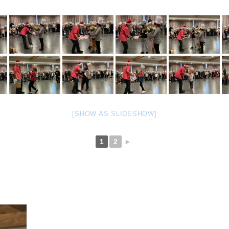
[SHOW AS SLIDESHOW]
1
2
►