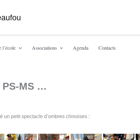
eaufou
 l’école
Associations
Agenda
Contacts
s PS-MS …
ré un petit spectacle d’ombres chinoises :